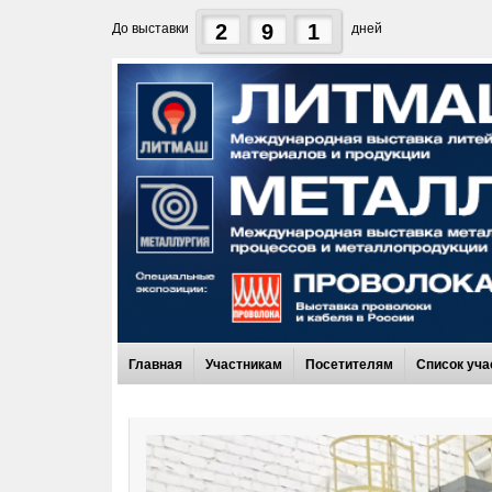
2
9
1
До выставки
дней
Главная
Участникам
Посетителям
Список уча