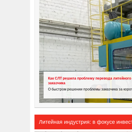
Как СЛТ решила проблему перевода литейного 
заказчика
О быстром решении проблемы заказчика за корот
Литейная индустрия: в фокусе инвес